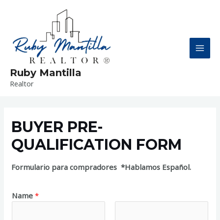
Ir
al
contenido
MAI
Ruby Mantilla
MEN
Realtor
BUYER PRE-
QUALIFICATION FORM
Formulario para compradores *Hablamos Español.
Name
*