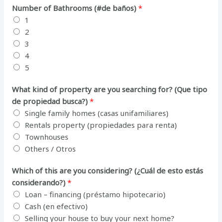
Number of Bathrooms (#de baños)
*
1
2
3
4
5
What kind of property are you searching for? (Que tipo
de propiedad busca?)
*
Single family homes (casas unifamiliares)
Rentals property (propiedades para renta)
Townhouses
Others / Otros
Which of this are you considering? (¿Cuál de esto estás
considerando?)
*
Loan – financing (préstamo hipotecario)
Cash (en efectivo)
Selling your house to buy your next home?